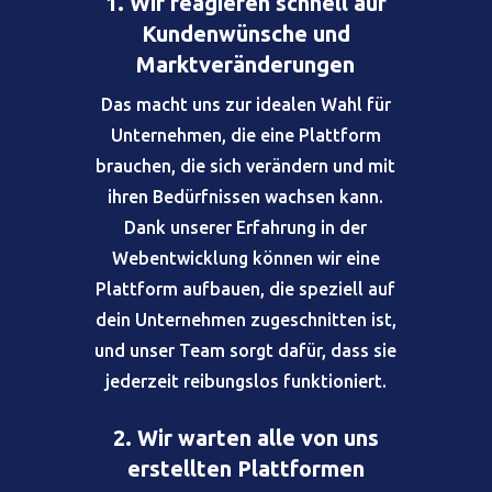
1. Wir reagieren schnell auf
Kundenwünsche und
Marktveränderungen
Das macht uns zur idealen Wahl für
Unternehmen, die eine Plattform
brauchen, die sich verändern und mit
ihren Bedürfnissen wachsen kann.
Dank unserer Erfahrung in der
Webentwicklung können wir eine
Plattform aufbauen, die speziell auf
dein Unternehmen zugeschnitten ist,
und unser Team sorgt dafür, dass sie
jederzeit reibungslos funktioniert.
2. Wir warten alle von uns
erstellten Plattformen