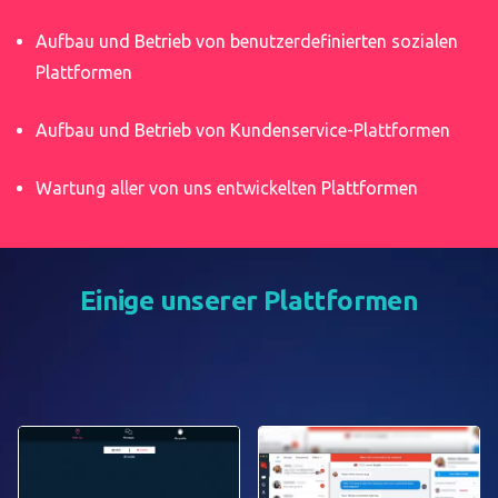
Aufbau und Betrieb von benutzerdefinierten sozialen
Plattformen
Aufbau und Betrieb von Kundenservice-Plattformen
Wartung aller von uns entwickelten Plattformen
Einige unserer Plattformen